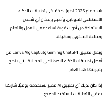
شهد عام 2026 تطورًا ضخمًا في تطبيقات الذكاء
الاصطناعي للموبايل، وأصبح بإمكان أي شخص
الاستفادة من أدوات قوية تساعده في العمل والتعلم
وصناعة المحتوى بسهولة.
ويظل تطبيق ChatGPT وGemini وCapCut وCanva AI من
أفضل تطبيقات الذكاء الاصطناعي المجانية التي ينصح
بتجربتها هذا العام.
إذا كان لديك أي تطبيق AI مميز تستخدمه يوميًا، شاركنا
به في التعليقات ليستفيد الجميع.