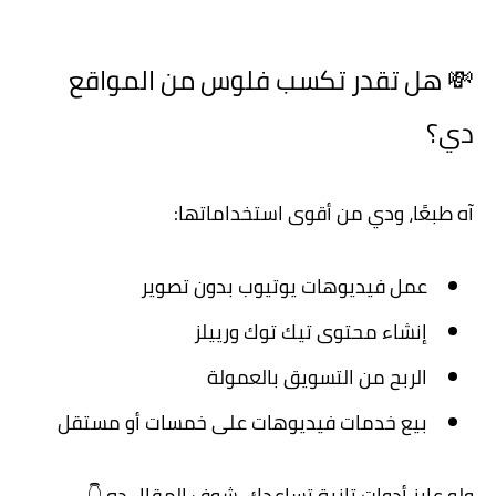
💸 هل تقدر تكسب فلوس من المواقع
دي؟
آه طبعًا، ودي من أقوى استخداماتها:
عمل فيديوهات يوتيوب بدون تصوير
إنشاء محتوى تيك توك ورييلز
الربح من التسويق بالعمولة
بيع خدمات فيديوهات على خمسات أو مستقل
ولو عايز أدوات تانية تساعدك، شوف المقال ده 👇