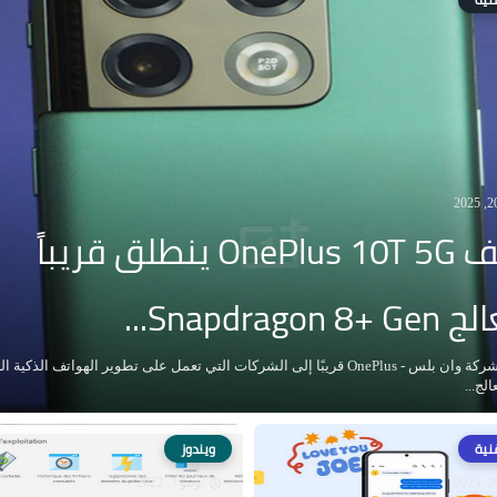
هاتف OnePlus 10T 5G ينطلق قريباً
Snapdragon ...
ستنضم شركة وان بلس - OnePlus قريبًا إلى الشركات التي تعمل على تطوير الهواتف الذكية ا
الج...
قنية
ويندوز
يونيو 3, 2022