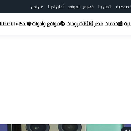
خصوصية
اتصل بنا
فهرس الموقع
أعلن لدينا
من نحن
شروحات 📚
قنية 📰
خدمات مصر 🇪🇬
مواقع وأدوات 🌐
الذكاء الاصطناعي (
قنية