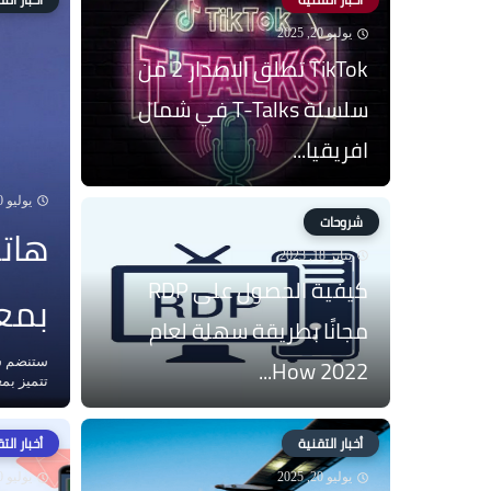
يوليو 20, 2025
TikTok تطلق الاصدار 2 من
سلسلة T-Talks في شمال
افريقيا...
يوليو 20, 2025
شروحات
يناير 18, 2023
كيفية الحصول على RDP
بمعالج 8+ Gen
مجانًا بطريقة سهلة لعام
2022 How...
تتميز بمع
أخبار التقنية
أخبار الت
يوليو 20, 2025
يوليو 20, 2025