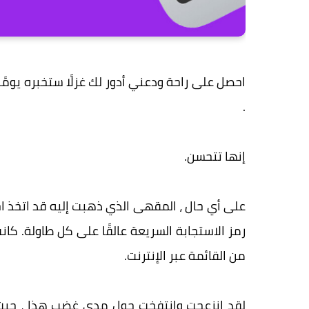
احصل على راحة ودعني أدور لك غزلًا ستخبره يومًا
.
إنها تتحسن.
من القائمة عبر الإنترنت.
لقد انزعجت وانتفخت حول مدى غضب هذا ، حيث 