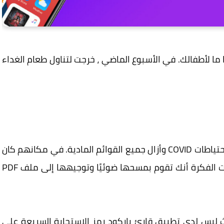
 ما لأطفالك. في الأسبوع الماضي ، خرجت لتناول طعام الغداء
على أي حال ، المقهى الذي ذهبت إليه قد اتخذ احتياطات COVID وأزال جميع القوائم المادية. في مكانهم كان
رمز الاستجابة السريعة عالقًا على كل طاولة. كانت الفكرة أنك تقوم بمسحها ضوئيًا وتوجيهها إلى ملف PDF
ليس لدي تطبيق قارئ باركود رمز الاستجابة السريعة على