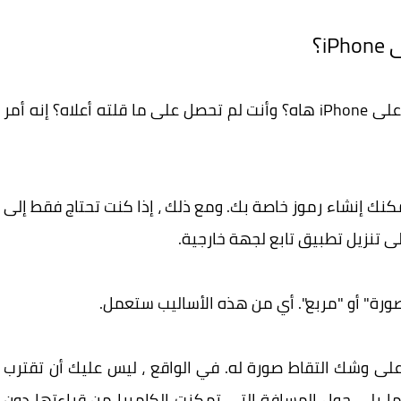
هل تريد حقًا مسح رمز الاستجابة السريعة ضوئيًا على iPhone هاه؟ وأنت لم تحصل على ما قلته أعلاه؟ إنه أمر
 يمكنك إنشاء رموز خاصة بك. ومع ذلك ، إذا كنت تحتاج فقط إلى
لى تنزيل تطبيق تابع لجهة خارجية.
ورة" أو "مربع". أي من هذه الأساليب ستعمل.
لى وشك التقاط صورة له. في الواقع ، ليس عليك أن تقترب
يما يلي حول المسافة التي تمكنت الكاميرا من قراءتها دون