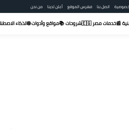
خصوصية
اتصل بنا
فهرس الموقع
أعلن لدينا
من نحن
شروحات 📚
قنية 📰
خدمات مصر 🇪🇬
مواقع وأدوات 🌐
الذكاء الاصطناعي (