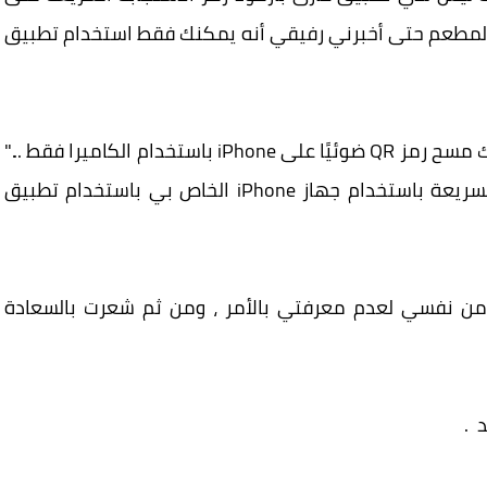
غادرة المطعم حتى أخبرني رفيقي أنه يمكنك فقط استخدام تطبيق
"عفوا ماذا؟" قلت: "لا ، هذا ليس صحيحًا ، لا يمكنك مسح رمز QR ضوئيًا على iPhone باستخدام الكاميرا فقط ..."
عند هذه النقطة ، قمت بمسح رمز الاستجابة السريعة باستخدام جهاز iPhone الخاص بي باستخدام تطبيق
ن نفسي لعدم معرفتي بالأمر ، ومن ثم شعرت بالسعادة
 .