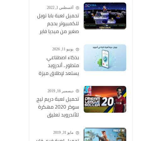
وبجودة عالية
أغسطس 1, 2022
تحميل لعبة بابا نويل
للكمبيوتر بحجم
صغير من ميديا فاير
Santa Claus
يونيو 11, 2026
بذكاء اصطناعي
متطور.. أندرويد
يستعد لإطلاق ميزة
ثورية تكتشف
المكالمات الاحتيالية
ديسمبر 16, 2019
وتنهيها فوراً
تحميل لعبة دريم ليج
سوكر 2020 مهكرة
للأندرويد تعليق
عربي MOD (أخر
اصدار) Dream
مايو 31, 2019
League Soccer
تحميل لعبة فري فاير