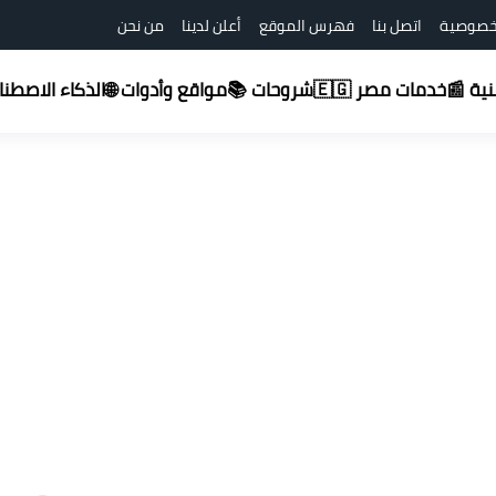
خصوصية
اتصل بنا
فهرس الموقع
أعلن لدينا
من نحن
شروحات 📚
قنية 📰
خدمات مصر 🇪🇬
مواقع وأدوات 🌐
الذكاء الاصطناعي (