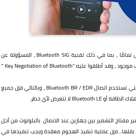
في البداية ، تم بالفعل اكتشاف الخلل الحساس تمامًا ، بما في ذلك تقنية Bluetooth SIG ، المسؤولة عن
مراقبة معايير تقنية Bluetooth ، وأكدت أن العيب موجود ، وقد أطلقوا عليه "Key Negotiation of Bluetooth "
هذه المشكلة الأمنية تؤثر فقط على الأجهزة التي تستخدم اتصال Bluetooth BR / EDR ، وبالتالي فإن جميع
Bl لا تتعرض لأي خطر.
KN قادر على فك تشفير مفتاح التشفير بين جهازين عند الاتصال بالبلوتوث من أجل
 نقلها ، فإن عملية تنفيذ الهجوم معقدة ويجب تنفيذها في