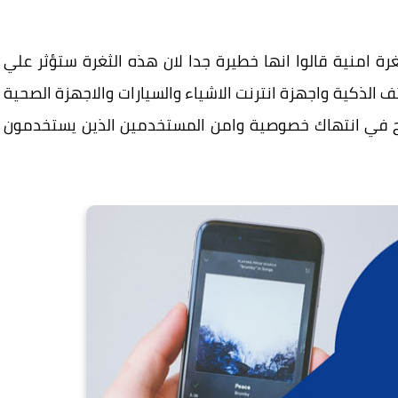
حثون خلال الندوة الامنية USENIX عن ثغرة امنية قالوا انها خطيرة جدا لان هذه الثغرة ستؤثر علي
تف الذكية واجهزة انترنت الاشياء والسيارات والاجهزة الصحية
ح في انتهاك خصوصية وامن المستخدمين الذين يستخدمون