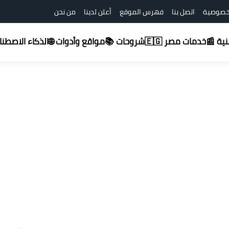
خصوصية
اتصل بنا
فهرس الموقع
أعلن لدينا
من نحن
شروحات 📚
قنية 📰
خدمات مصر 🇪🇬
مواقع وأدوات 🌐
الذكاء الاصطناعي (