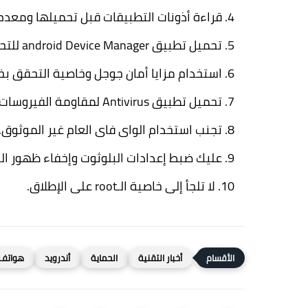
قراءة أذونات التطبيقات قبل تحميلها ومعد
تحميل تطبيق android Device Manager للتحكم فى هاتفك عن بعد حال سرقته.
استخدام مزايا أمان جوجل وخاصية التحقق بخط
تحميل تطبيق Antivirus لمقاومة الفيروسات.
تجنب استخدام الواى فاى العام غير الموثوق.
عليك ضبط إعدادات البلوثوت وإخفاء ظهور ال
لا تلجأ إلى خاصية الـroot على الإطلاق.
أخبار التقنية
الحماية
أندرويد
هواتف