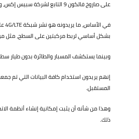
على صاروخ فالكون 9 التابع لشركة سبيس إكس، وستصل إلى القطب الجنوبي للقمر في الأيام المقبلة.
في ا
بشكل أساسي لربط مركبتين على السطح، مثل مركبة MAPP وطائرة بدون طيار ova Hopper
وبينما يستكشف المسبار والطائرة بدون طيار سطح 
إنهم يريدون استخدام كافة البيانات التي تم جمع
المستقبل.
وهذا من شأنه أن يثبت إمكانية إنشاء أنظمة الات
ذلك.