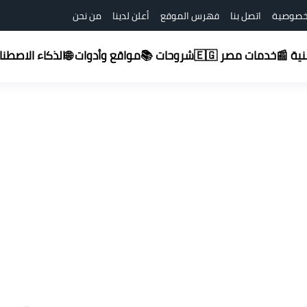
خصوصية
اتصل بنا
فهرس الموقع
أعلن لدينا
من نحن
شروحات 📚
قنية 📰
خدمات مصر 🇪🇬
مواقع وأدوات 🌐
الذكاء الاصطناعي (