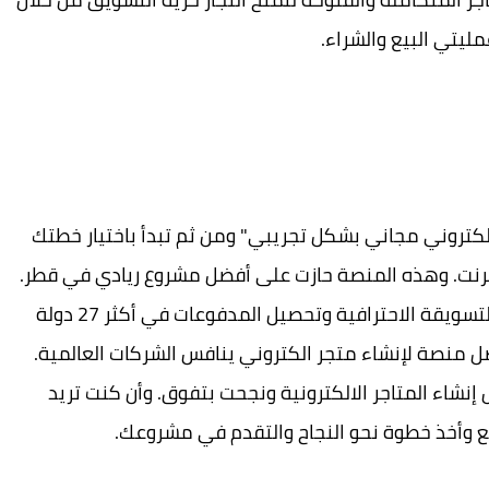
مليتي البيع والشراء.
كتروني مجاني بشكل تجريبي" ومن ثم تبدأ باختيار خطتك
إنترنت. وهذه المنصة حازت على أفضل مشروع ريادي في قطر.
وتمكنك منصة فاتورة من امتلاك افضل الادوات التسويقة الاحترافية وتحصيل المدفوعات في أكثر 27 دولة
لقت فاتورة عام 2018 لتكون أفضل منصة لإنشاء متجر الكتروني ينافس الشركات العالمية.
إنشاء المتاجر الالكترونية ونجحت بتفوق. وأن كنت تريد
ع وأخذ خطوة نحو النجاح والتقدم في مشروعك.