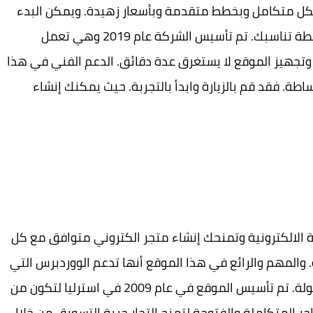
 بشكل متكامل وبخطط متقدمة وبأسعار زهيدة. ويمكن البدء
بشكل مجاني من باب التجربة ومن بعدها أختيار خطة تناسبك. تم تأسيس الشركة عام 2019 وهي تعمل
تجهيز الموقع لا يستغرق عدة دقائق. الدعم الفني في هذا
ة. فقد قم بالزيارة وابدأ بالتجربة. حيث يمكنك إنشاء
رة الالكترونية وتمنحك إنشاء متجر الكتروني متوافق مع كل
. والمهم والرائع في هذا الموقع أنها تدعم الووردبرس التي
يسمح لك بالتحكم بمحتواك بشكل رائع وبكل سهولة. تم تأسيس الموقع في عام 2009 في استرليا لتكون من
تاجر المتكاملة والفتوحة لتمنح التجار حرية التسويق من خلال