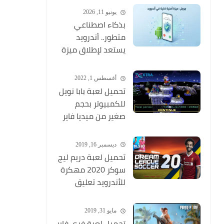
وبجودة عالية
يونيو 11, 2026
بذكاء اصطناعي
متطور.. أندرويد
يستعد لإطلاق ميزة
ثورية تكتشف
المكالمات الاحتيالية
أغسطس 1, 2022
وتنهيها فوراً
تحميل لعبة بابا نويل
للكمبيوتر بحجم
صغير من ميديا فاير
Santa Claus
ديسمبر 16, 2019
تحميل لعبة دريم ليج
سوكر 2020 مهكرة
للأندرويد تعليق
عربي MOD (أخر
اصدار) Dream
مايو 31, 2019
League Soccer
تحميل لعبة فري فاير