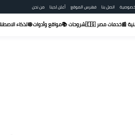
خصوصية
اتصل بنا
فهرس الموقع
أعلن لدينا
من نحن
شروحات 📚
قنية 📰
خدمات مصر 🇪🇬
مواقع وأدوات 🌐
الذكاء الاصطناعي (