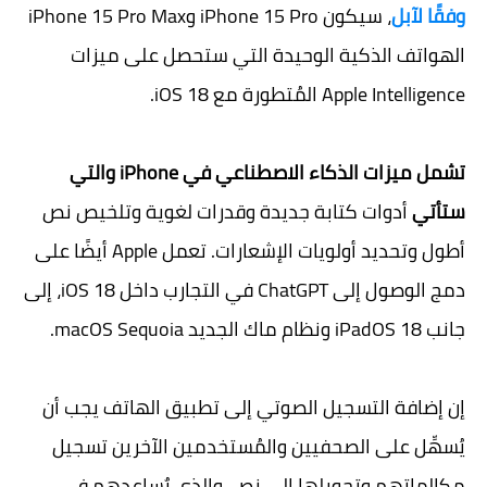
وفقًا لآبل
، سيكون iPhone 15 Pro وiPhone 15 Pro Max
الهواتف الذكية الوحيدة التي ستحصل على ميزات
Apple Intelligence المُتطورة مع iOS 18.
تشمل ميزات الذكاء الاصطناعي في iPhone والتي
ستأتي
أدوات كتابة جديدة وقدرات لغوية وتلخيص نص
أطول وتحديد أولويات الإشعارات. تعمل Apple أيضًا على
دمج الوصول إلى ChatGPT في التجارب داخل iOS 18، إلى
جانب iPadOS 18 ونظام ماك الجديد macOS Sequoia.
إن إضافة التسجيل الصوتي إلى تطبيق الهاتف يجب أن
يُسهِّل على الصحفيين والمُستخدمين الآخرين تسجيل
مكالماتهم وتحويلها إلى نص، والذي يٌساعدهم في