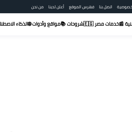
خصوصية
اتصل بنا
فهرس الموقع
أعلن لدينا
من نحن
شروحات 📚
قنية 📰
خدمات مصر 🇪🇬
مواقع وأدوات 🌐
الذكاء الاصطناعي (