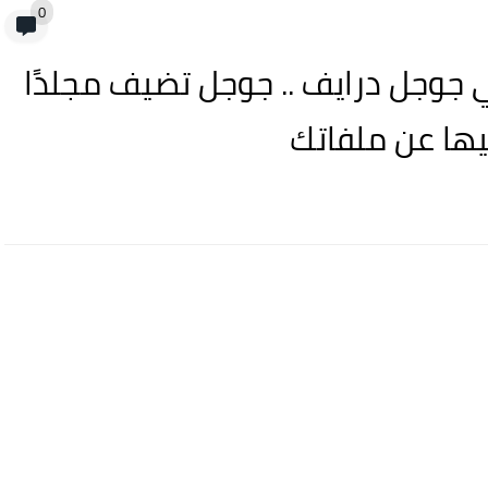
0
ي جوجل درايف .. جوجل تضيف مجلدًا
يها عن ملفاتك