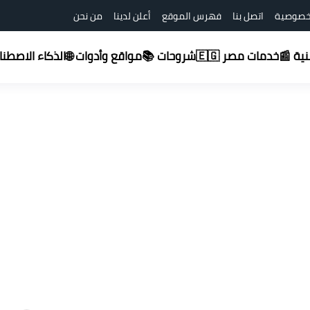
خصوصية
اتصل بنا
فهرس الموقع
أعلن لدينا
من نحن
شروحات 📚
قنية 📰
خدمات مصر 🇪🇬
مواقع وأدوات 🌐
الذكاء الاصطناعي (