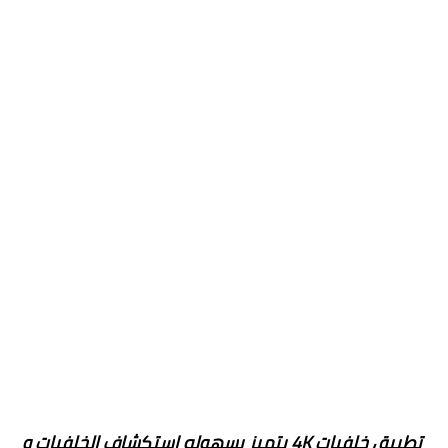
تطبيق خلفيات 4K يتميز بسهوله استكشاف الخلفيات و