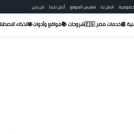
خصوصية
اتصل بنا
فهرس الموقع
أعلن لدينا
من نحن
شروحات 📚
قنية 📰
خدمات مصر 🇪🇬
مواقع وأدوات 🌐
الذكاء الاصطناعي (