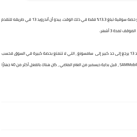
ظهر أندرويد 12 لأول مرة في القائمة بعد عام تقريبًا من إصداره ، مع حصة سوقية تبلغ 13.3٪ فقط في ذلك الوقت. يبدو أن أندرويد 13 في طريقه للتقدم
قف لمدة 3 أشهر.
من ناحية أخرى ، ليس هناك شك في أن ال،نتشار السريع لنظام أندرويد 13 يرجع إلى حد كبير إلى سامسونغ ، التي لا تتمتع بحصة كبيرة في السوق فحسب
، بل تتمتع أيضًا بسياسة دعم ممتازة. وفقًا للمعلومات التي نشرتها SAMMobile ، قبل بداية ديسمبر من العام الماضي ، كان هناك بالفعل أكثر من 40 جهازًا