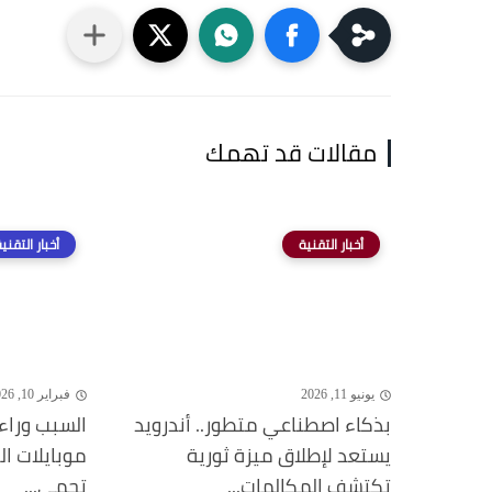
مقالات قد تهمك
أخبار التقنية
أخبار التقني
يونيو 11, 2026
فبراير 10, 2026
بذكاء اصطناعي متطور.. أندرويد
السبب وراء
يستعد لإطلاق ميزة ثورية
موبايلات ا
تكتشف المكالمات...
تحمي...