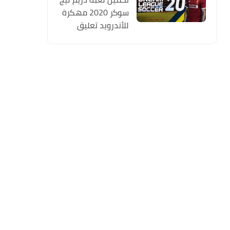
سوكر 2020 مهكرة
للأندرويد تعليق
عربي MOD (أخر
اصدار) Dream
League Soccer