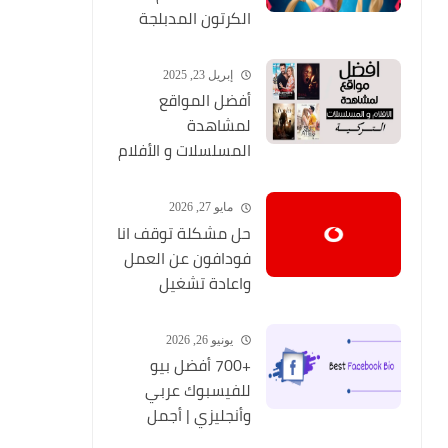
الكرتون المدبلجة
2026
إبريل 23, 2025
أفضل المواقع
لمشاهدة
المسلسلات و الأفلام
التركية 2025 مجانا
وبجودة عالية
مايو 27, 2026
حل مشكلة توقف انا
فودافون عن العمل
واعادة تشغيل
التطبيق مره أخري
يونيو 26, 2026
+700 أفضل بيو
للفيسبوك عربي
وأنجليزي | أجمل
السير الذاتية