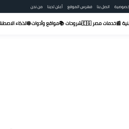
خصوصية
اتصل بنا
فهرس الموقع
أعلن لدينا
من نحن
شروحات 📚
قنية 📰
خدمات مصر 🇪🇬
مواقع وأدوات 🌐
الذكاء الاصطناعي (