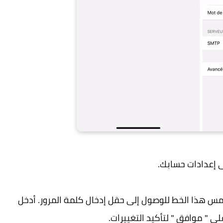
 المس هذا الخط للوصول إلى حقل إدخال كلمة المرور. أدخل
ى " موافق " لتأكيد التغييرات.