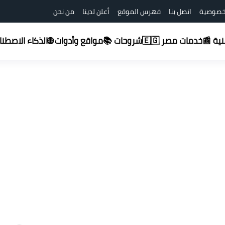
خصوصية
اتصل بنا
فهرس الموقع
أعلن لدينا
من نحن
شروحات 📚
قنية 📰
خدمات مصر 🇪🇬
مواقع وأدوات 🌐
الذكاء الاصطناعي (