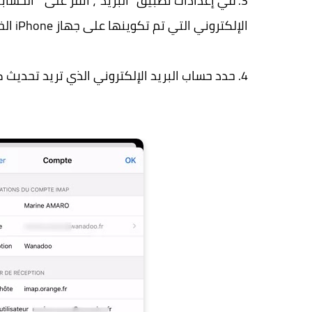
3. في إعدادات تطبيق "البريد"، انقر على " الحس
الإلكتروني التي تم تكوينها على جهاز iPhone الخاص بك.
4. حدد حساب البريد الإلكتروني الذي تريد تحديث كلمة المرور الخاصة به.