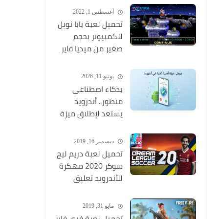
وبجودة عالية
أغسطس 1, 2022
تحميل لعبة بابا نويل
للكمبيوتر بحجم
صغير من ميديا فاير
Santa Claus
يونيو 11, 2026
بذكاء اصطناعي
متطور.. أندرويد
يستعد لإطلاق ميزة
ثورية تكتشف
المكالمات الاحتيالية
ديسمبر 16, 2019
وتنهيها فوراً
تحميل لعبة دريم ليج
سوكر 2020 مهكرة
للأندرويد تعليق
عربي MOD (أخر
اصدار) Dream
مايو 31, 2019
League Soccer
تحميل لعبة فري فاير