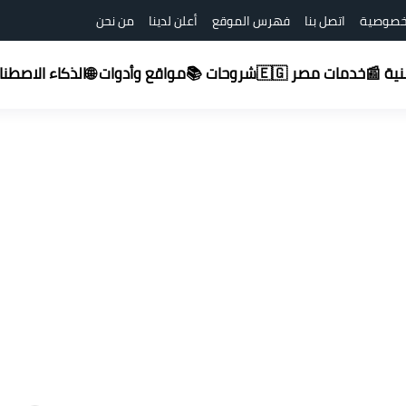
خصوصية
اتصل بنا
فهرس الموقع
أعلن لدينا
من نحن
شروحات 📚
قنية 📰
خدمات مصر 🇪🇬
مواقع وأدوات 🌐
الذكاء الاصطناعي (