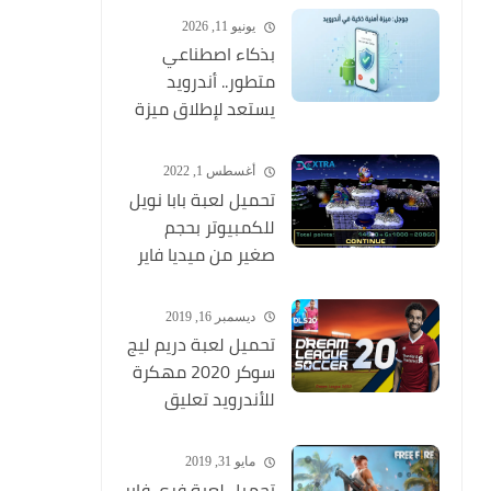
وبجودة عالية
يونيو 11, 2026
بذكاء اصطناعي
متطور.. أندرويد
يستعد لإطلاق ميزة
ثورية تكتشف
المكالمات الاحتيالية
أغسطس 1, 2022
وتنهيها فوراً
تحميل لعبة بابا نويل
للكمبيوتر بحجم
صغير من ميديا فاير
Santa Claus
ديسمبر 16, 2019
تحميل لعبة دريم ليج
سوكر 2020 مهكرة
للأندرويد تعليق
عربي MOD (أخر
اصدار) Dream
مايو 31, 2019
League Soccer
تحميل لعبة فري فاير