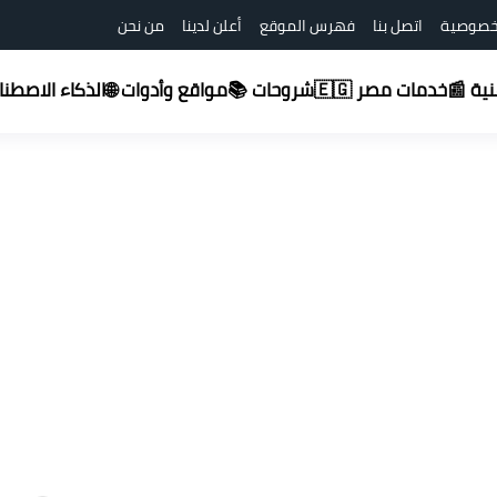
خصوصية
اتصل بنا
فهرس الموقع
أعلن لدينا
من نحن
شروحات 📚
قنية 📰
خدمات مصر 🇪🇬
مواقع وأدوات 🌐
الذكاء الاصطناعي (