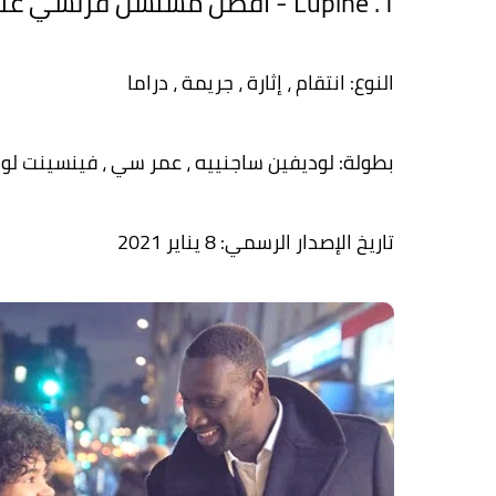
1. Lupine - أفضل مسلسل فرنسي على Netflix
النوع: انتقام ، إثارة ، جريمة ، دراما
بطولة: لوديفين ساجنييه ، عمر سي ، فينسينت لون
تاريخ الإصدار الرسمي: 8 يناير 2021