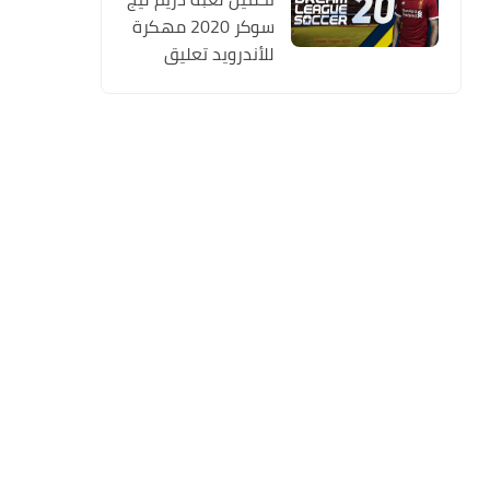
سوكر 2020 مهكرة
للأندرويد تعليق
عربي MOD (أخر
اصدار) Dream
League Soccer