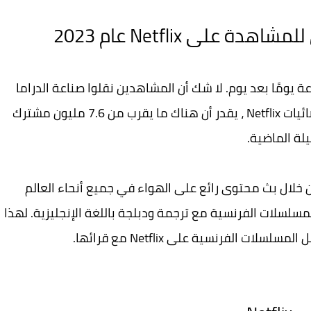
بية المسلسل الفرنسي على Netflix بسرعة يومًا بعد يوم. لا شك أن المشاهدين نقلوا صناعة الدراما
الفرنسية إلى مستوى أعلى من النجاح. وفقًا لإحصائيات Netflix ، يقدر أن هناك ما يقرب من 7.6 مليون مشترك
لة الماضية.
ن خلال بث محتوى رائع على الهواء في جميع أنحاء العالم
سلسلات الفرنسية مع ترجمة ودبلجة باللغة الإنجليزية. لهذا