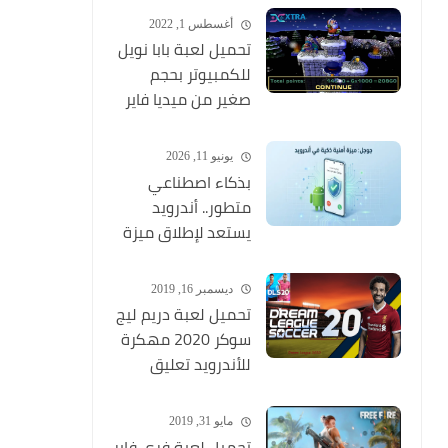
وبجودة عالية
أغسطس 1, 2022
تحميل لعبة بابا نويل
للكمبيوتر بحجم
صغير من ميديا فاير
Santa Claus
يونيو 11, 2026
بذكاء اصطناعي
متطور.. أندرويد
يستعد لإطلاق ميزة
ثورية تكتشف
المكالمات الاحتيالية
ديسمبر 16, 2019
وتنهيها فوراً
تحميل لعبة دريم ليج
سوكر 2020 مهكرة
للأندرويد تعليق
عربي MOD (أخر
اصدار) Dream
مايو 31, 2019
League Soccer
تحميل لعبة فري فاير