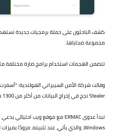
مجموعة ضحاياها.
تتضمن الهجمات استخدام برامج ضارة مختلفة مثل ERMAC و Erbium و Aurora و plas
Stealer نجح في إخراج البيانات من أكثر من 1300 ضحية".
Windows، والذي يأتي، عند تثبيته، مزودًا ب