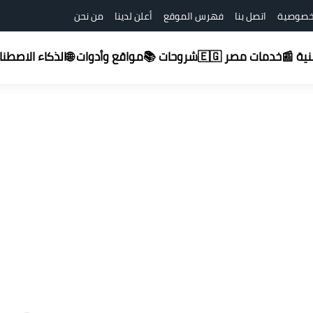
خصوصية
اتصل بنا
فهرس الموقع
أعلن لدينا
من نحن
شروحات 📚
قنية 📰
خدمات مصر 🇪🇬
مواقع وأدوات 🌐
الذكاء الاصطناعي (