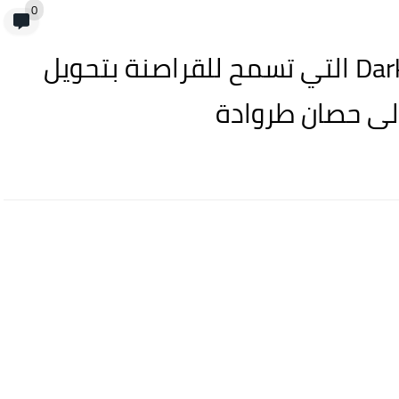
0
كشف الباحثون عن خدمة Darknet التي تسمح للقراصنة بتحويل