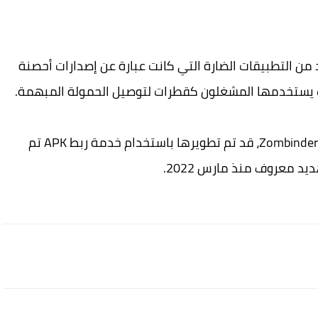
رت أيضًا على عدد من التطبيقات الضارة التي كانت عبارة عن إصدارات أحصنة
يقال إن التطبيقات الضارة، التي يطلق عليها اسم Zombinder، قد تم تطويرها باستخدام خدمة ربط APK تم
د معروف منذ مارس 2022.