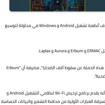
كشف الباحثون على حملة برمجيات جديدة تستهدف أنظمة تشغيل Android و Windows في محاولة لتوسيع
La.
وقالت شركة الأمن السيبراني الهولندية: "أسفرت هذه الحملة عن سقوط آلاف الضحايا"، مضيفة أن "Erbium
تبدأ عدوى ERMAC مع موقع ويب احتيالي يدعي أنه يقدم برنامج ترخيص Wi-Fi لنظامي التشغيل Android و
ميزات لسرقة العبارات الأولية من محافظ التشفير والبيانات الحساسة