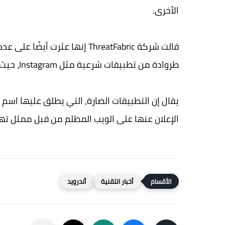
الأخرى.
قالت شركة ThreatFabric إنها عث
طروادة من تطبيقات شرعية مثل Instagram، حيث يستخدمها المشغلون كقطرات لتوصيل الحمولة المبهمة.
الإعلان عنها على الويب المظلم من قبل ممثل تهدي
أخبار التقنية
أندرويد