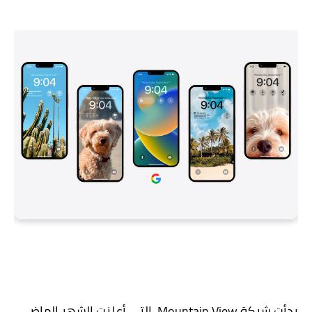
بدأت شركة Mountain View، التي أعلنت الشهر الماضي