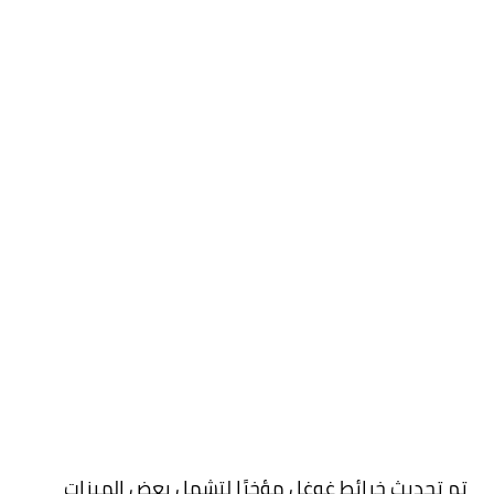
تم تحديث خرائط غوغل مؤخرًا لتشمل بعض الميزات