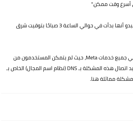
 أسرع وقت ممكن."
يؤكد Downdetector كذلك على المشكلات التي يبدو أنها بدأت في حوالي الساعة 3 صباحًا بتوقيت شرق
يشار الى أنه شهد أكتوبر الماضي انقطاعًا كبيرًا في جميع خدمات Meta، حيث لم يتمكن المستخدمون من
الاتصال بـ فيسبوك أو واتساب أو انستجرام. تم تأكيد اتصال هذه المشكلة بـ DNS (نظام اسم المجال) الخاص بـ
مشكلة مماثلة هنا.