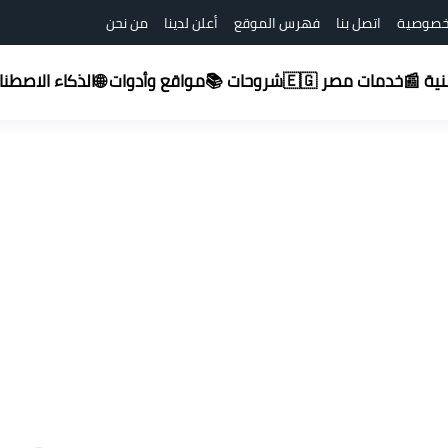
خصوصية
اتصل بنا
فهرس الموقع
أعلن لدينا
من نحن
شروحات 📚
قنية 📰
خدمات مصر 🇪🇬
مواقع وأدوات 🌐
الذكاء الاصطناعي (