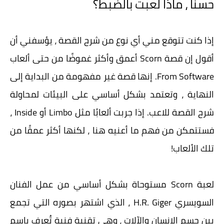
حسنا ، ماذا لعبت بالضبط؟
إذا كنت تتوقع مني أي نوع من شرح القصة ، يؤسفني أن
أقول إن قصة Scorn أعمق وأكثر غموضًا من حتى ألعاب
From Software. إنها قصة غير مفهومة من البداية إلى
النهاية ، وتعتمد بشكل أساسي على البيئات لمحاولة
شرح القصة للاعب. إذا جربت ألعابًا مثل Limbo أو Inside ،
فستتمكن من فهم ما أعنيه هنا ، لكنها أكثر عمقًا من
تلك الألعاب!
لعبة Scorn مستوحاة بشكل أساسي من عمل الفنان
السويسري H.R. Giger ، الذي اشتهر بصوره التي تجمع
بين جسم الإنسان والآلات ، وهي تقنية فنية تُعرف باسم