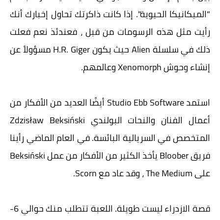
"الميكانيكا الحيوية". إذا كانت ذاكرتك تحاول إخبارك أنك
رأيت مثل هذه الرسومات من قبل ، فعندئذ نعم فعلت
ذلك في سلسلة Alien حيث يكون H.R. Giger مسؤولاً عن
إنشاء وحوش Xenomorph وعالمهم.
استمد Studio Ebb Software أيضًا العديد من الأفكار من
أعمال الفنان والنحات البولندي Zdzisław Beksiński
المتخصص في السريالية البائسة. في العام الماضي رأينا
فريق Bloober يأخذ الكثير من الأفكار من عمل Beksiński
على The Medium ، وقد عاد مع Scorn.
قصة الازدراء ليست طويلة. اللعبة تتطلب منك حوالي 6-