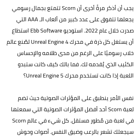
يجب أن أذكر مرةً أخرى أن Scorn تتمتع بجمال رسومي
يجعلها تتفوق على عدد كبير من ألعاب الـ AAA التي
صدرت خلال عام 2022. استوديو Ebb Software استطاع
أن يستغل كل ذرة في محرك Unreal Engine 4 لصُنع عالم
خلاب رسوميًا على الرغم من مدى ظلامه والإحساس
الكئيب الذي يُقدمه لك. فما بالك كيف كانت ستبدو
اللعبة إذا كانت تستخدم محرك Unreal Engine 5؟
نفس الأمر ينطبق على المؤثرات الصوتية حيث تضم
لعبة Scorn أحد أفضل المؤثرات الصوتية التي سمعتها
في لعبة من مُطور مستقل. كل شيء في عالم Scorn
سيجعلك تشعر بالرعب وضيق النفس. أصوات وحوش