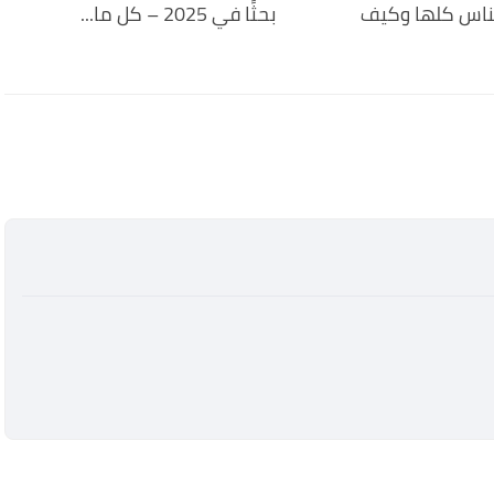
لناس كلها وكيف
بحثًا في 2025 – كل ما...