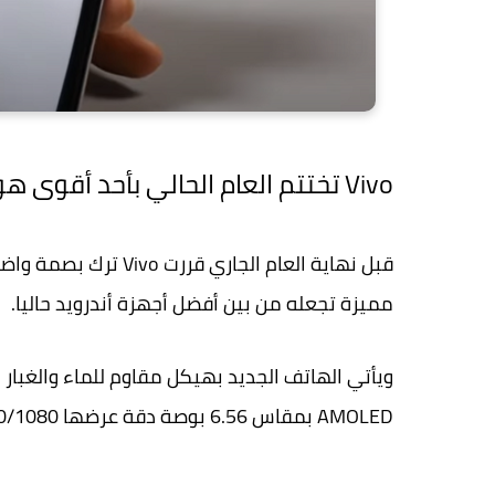
Vivo تختتم العام الحالي بأحد أقوى هواتف أندرويد!
قبل نهاية العام الجا
مميزة تجعله من بين أفضل أجهزة أندرويد حاليا.
AMOLED بمقاس 6.56 بوصة دقة عرضها 2400/1080) بيكسل، ومعدل سطوعها يفوق الـ 400 شمعة/م.