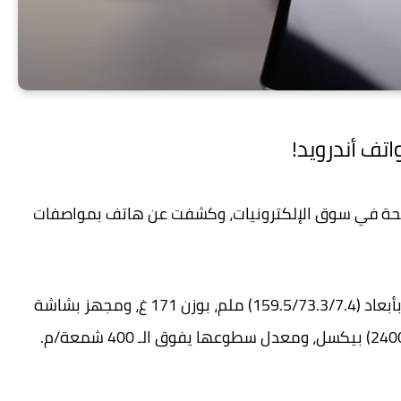
ري قررت Vivo ترك بصمة واضحة في سوق الإلكترونيات، وكشفت عن هاتف بمواصفات
ويأتي الهاتف الجديد بهيكل مقاوم للماء والغبار بأبعاد (159.5/73.3/7.4) ملم، بوزن 171 غ، ومجهز بشاشة