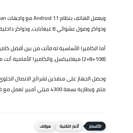
وذواكر وصول عشوائي 8 غيغابايت، وذواكر داخلية 128/256 جيجابايت، ومعالج رسوميات Mali-G77 MC9.
(108+8+2) ميغابيكسل، والكاميرا الأمامية أتت مزدوجة العدسة بدقة (50+8) ميجابيكسل.
ملم، وبطارية بسعة 4300 ميلي أمبير تعمل مع خاصيتي الشحن السريع والشحن اللاسلكي.
أخبار التقنية
هواتف