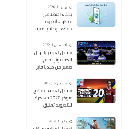
وبجودة عالية
يونيو 11, 2026
بذكاء اصطناعي
متطور.. أندرويد
يستعد لإطلاق ميزة
ثورية تكتشف
المكالمات الاحتيالية
أغسطس 1, 2022
وتنهيها فوراً
تحميل لعبة بابا نويل
للكمبيوتر بحجم
صغير من ميديا فاير
Santa Claus
ديسمبر 16, 2019
تحميل لعبة دريم ليج
سوكر 2020 مهكرة
للأندرويد تعليق
عربي MOD (أخر
اصدار) Dream
مايو 31, 2019
League Soccer
تحميل لعبة فري فاير