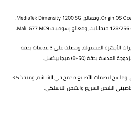
ويعمل الهاتف بنظام Android 11 مع واجهات Origin OS Ocean، ومعالج MediaTek Dimensity 1200 5G،
أما الكاميرا الأساسية له فأتت من بين أفضل كاميرات الأجهزة المحمولة، وحصلت على 3 عدسات بدقة
وحصل الجهاز على منفذين لشرائح الاتصال الخلوي، وماسح لبصمات الأصابع مدمج في الشاشة، ومنفذ 3.5