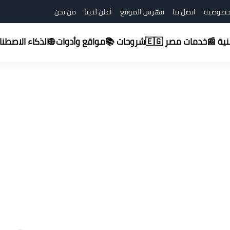
خصوصية
اتصل بنا
فهرس الموقع
أعلن لدينا
من نحن
شروحات 📚
قنية 📰
خدمات مصر 🇪🇬
مواقع وأدوات 🌐
الذكاء الاصطناعي (