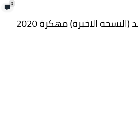
0
تحميل لعبة Train Taxi للاندرويد (النسخة الاخيرة) مهكرة 2020