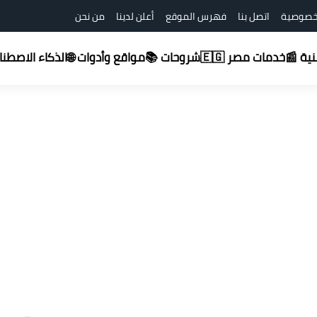
خصوصية
اتصل بنا
فهرس الموقع
أعلن لدينا
من نحن
شروحات 📚
قنية 📰
خدمات مصر 🇪🇬
مواقع وأدوات 🌐
الذكاء الاصطناعي (