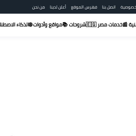
خصوصية
اتصل بنا
فهرس الموقع
أعلن لدينا
من نحن
شروحات 📚
قنية 📰
خدمات مصر 🇪🇬
مواقع وأدوات 🌐
الذكاء الاصطناعي (