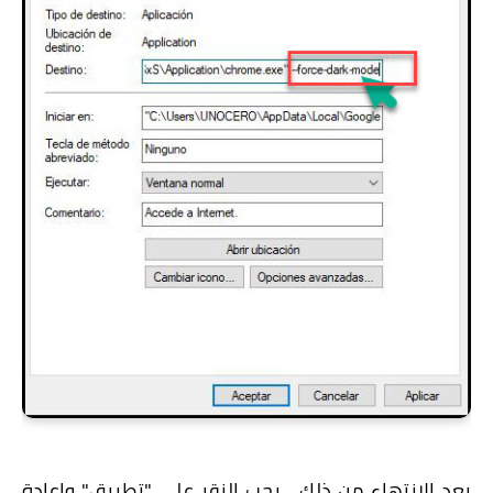
بعد الانتهاء من ذلك ، يجب النقر علي "تطبيق" واعادة