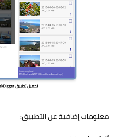
تحميل تطبيق DiskDigger لأسترجاع الصور المحذوفة من الهاتف
معلومات إضافية عن التطبيق: