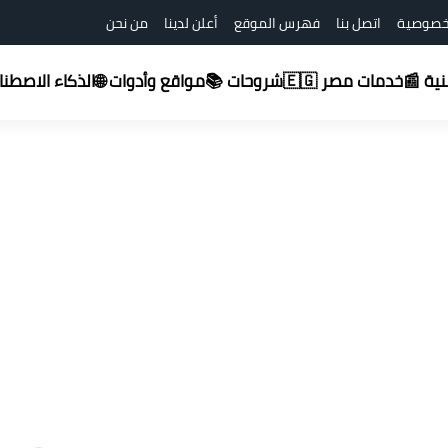
خصوصية
اتصل بنا
فهرس الموقع
أعلن لدينا
من نحن
شروحات 📚
قنية 📰
خدمات مصر 🇪🇬
مواقع وأدوات 🌐
الذكاء الاصطناعي (