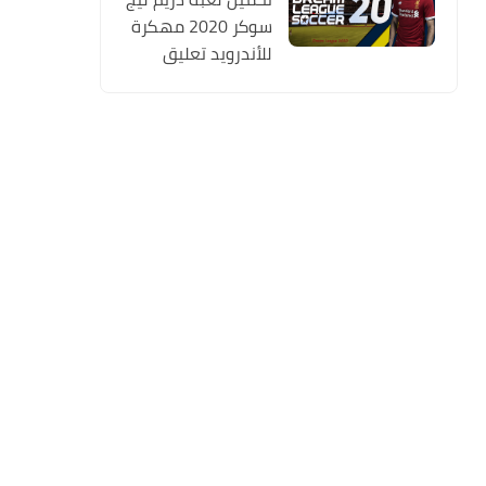
سوكر 2020 مهكرة
للأندرويد تعليق
عربي MOD (أخر
اصدار) Dream
League Soccer