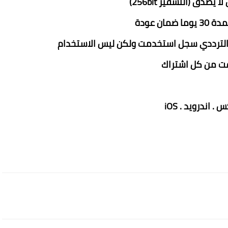
دق (التشفير 256bit)
ن عودة
 الترددي سجل استخدمت ولكن ليس الاستخدام
اندرويد . iOS