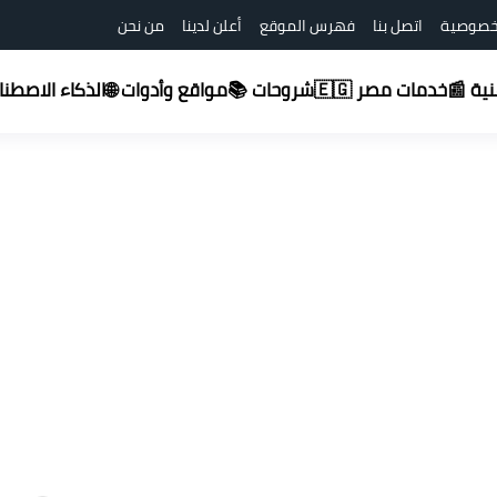
خصوصية
اتصل بنا
فهرس الموقع
أعلن لدينا
من نحن
شروحات 📚
قنية 📰
خدمات مصر 🇪🇬
مواقع وأدوات 🌐
الذكاء الاصطناعي (