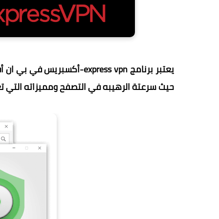
يعتبر برنامج express vpn-أك
حيث سرعتة الرهيبه في التصفح ومميزاته التي تعت