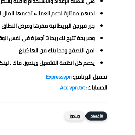
هي سهلة الإعداد والاستخدام وآمنة بشكل لا يص
لديهم ممتازة لدعم العملاء تدعمها المال لمدة 30 يوما ضما
جزر فيرجن البريطانية مقرها وعرض النطاق
وصريحة تتيح لك ربط 3 أجهزة في نفس الوقت من كل اشتراك
امن التصفح وحمايتك من الهاكينغ
يدعم كل انظمة التشغيل ويندوز. ماك . لينكس . 
تحميل البرنامج:
Expressvpn
الحسابات:
Acc vpn.txt
ويندوز