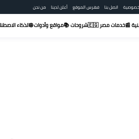
خصوصية
اتصل بنا
فهرس الموقع
أعلن لدينا
من نحن
شروحات 📚
قنية 📰
خدمات مصر 🇪🇬
مواقع وأدوات 🌐
الذكاء الاصطناعي (