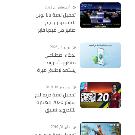
وبجودة عالية
أغسطس 1, 2022
تحميل لعبة بابا نويل
للكمبيوتر بحجم
صغير من ميديا فاير
Santa Claus
يونيو 11, 2026
بذكاء اصطناعي
متطور.. أندرويد
يستعد لإطلاق ميزة
ثورية تكتشف
المكالمات الاحتيالية
ديسمبر 16, 2019
وتنهيها فوراً
تحميل لعبة دريم ليج
سوكر 2020 مهكرة
للأندرويد تعليق
عربي MOD (أخر
اصدار) Dream
مايو 31, 2019
League Soccer
تحميل لعبة فري فاير