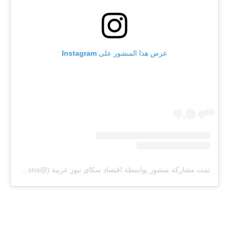
عرض هذا المنشور على Instagram
تمت مشاركة منشور بواسطة ‏‎اقتصاد سكاي نيوز عربية‎‏ (@‏‎businesssna‎‏)