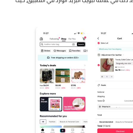
للتجارة الإلكترونية. سيظهر متجر TikTok بعد ذلك في علامة تبويب البريد الوارد في التطبيق، حيث