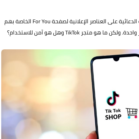
لاحظ مستخدمو TikTok المزيد من مقاطع الفيديو الدعائية على العناصر الإعلانية لصفحة For You الخاصة بهم