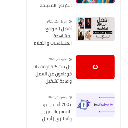
الكرتون المدبلجة
2026
إبريل 23, 2025
أفضل المواقع
لمشاهدة
المسلسلات و الأفلام
التركية 2025 مجانا
وبجودة عالية
مايو 27, 2026
حل مشكلة توقف انا
فودافون عن العمل
واعادة تشغيل
التطبيق مره أخري
يونيو 26, 2026
+700 أفضل بيو
للفيسبوك عربي
وأنجليزي | أجمل
السير الذاتية