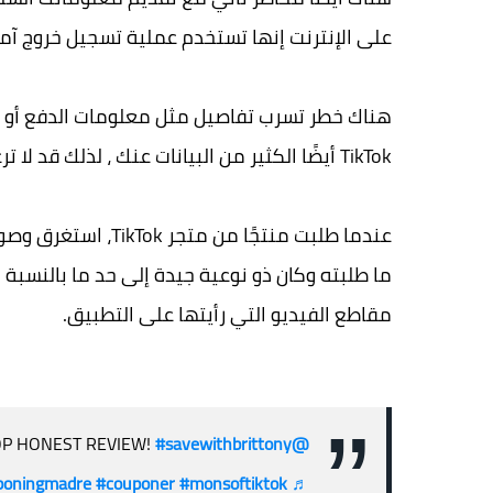
على الإنترنت إنها تستخدم عملية تسجيل خروج آمنة
هناك خطر تسرب تفاصيل مثل معلومات الدفع أو ال
TikTok أيضًا الكثير من البيانات عنك ، لذلك قد لا ترغب في إضافة معلومات إضافية إلى التطبيق.
عندما طلبت منتجًا م
ما طلبته وكان ذو نوعية جيدة إلى حد ما بالنسبة 
مقاطع الفيديو التي رأيتها على التطبيق.
P HONEST REVIEW!
#savewithbrittony
@savewithbrittony
poningmadre
#couponer
#monsoftiktok
♬