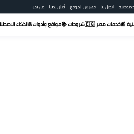
خصوصية
اتصل بنا
فهرس الموقع
أعلن لدينا
من نحن
شروحات 📚
قنية 📰
خدمات مصر 🇪🇬
مواقع وأدوات 🌐
الذكاء الاصطناعي (