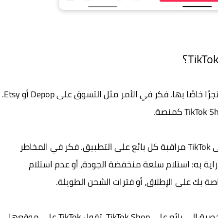
عبارة عن منصة للمعاملات، وليس متجرًا خاصًا بها. فكر في الأمر مثل التسوق على Depop أو Etsy.
ولهذا السبب، هناك مخاطر كامنة. من الصعب على TikTok مراقبة كل بائع على التطبيق. فكر في المخاطر
راية به: استلام سلعة منخفضة الجودة، أو عدم استلام
اصة بك على الإطلاق، أو فترات الشحن الطويلة.
هناك أيضًا مخاطر تأتي مع تقديم معلوماتك الشخصية إلى بائع على TikTok Shop. تقول TikTok على موقعها