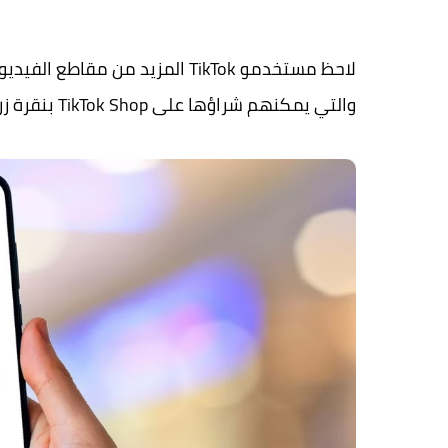
والتي يمكنهم شراؤها على TikTok Shop بنقرة زر واحدة. ولكن ما هو متجر TikTok وهل هو آمن للاستخدام؟