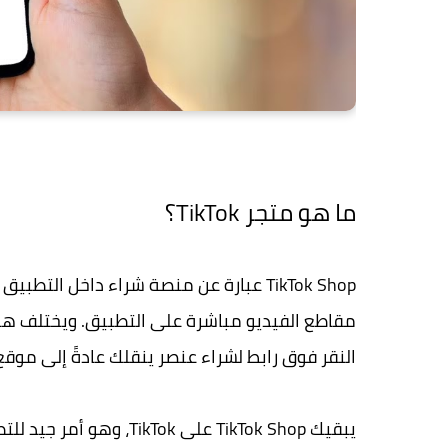
ما هو متجر TikTok؟
TikTok Shop عبارة عن منصة شراء داخل ا
النقر فوق رابط لشراء عنصر ينقلك عادةً إلى موقع
يبقيك TikTok Shop على k