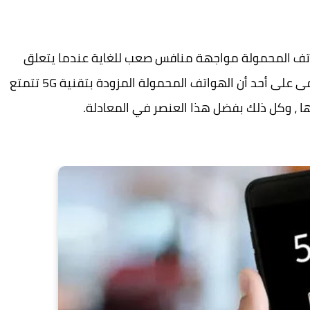
تف المحمولة مواجهة منافس صعب للغاية عندما يتعلق
الأمر باستهلاك البطارية. في هذه المرحلة ، لا يخفى على أحد أن الهواتف المحمولة المزودة بتقنية 5G تتمتع
لكها ، وكل ذلك بفضل هذا العنصر في المعادلة.