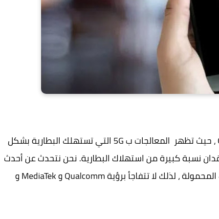
الآن لدينا بيانات أكثر تحديدًا ، بفضل دراسات Ookla ، حيث تظهر المعالجات ب 5G التي تستهلك البطارية بشكل
فقدان نسبة كبيرة من استهلاك البطارية. نحن نتحدث عن أحدث
المعالجات وأكثرها استخدامًا في صناعة الهواتف المحمولة ، لذلك لا تتفاجأ برؤية Qualcomm و MediaTek و