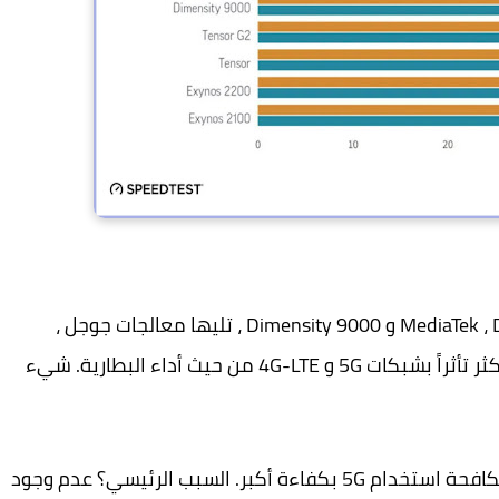
في المرتبة الثانية تأتي معالجات MediaTek ، Dimensity 9200 و Dimensity 9000 ، تليها معالجات جوجل ،
وأخيرًا Exynos من سامسونج . تعتبر هذه هي الأكثر تأثراً بشبكات 5G و 4G-LTE من حيث أداء البطارية. شيء
على أي حال ، لم تتمكن كل هذه المعالجات من مكافحة استخدام 5G بكفاءة أكبر. السبب الرئيسي؟ عدم وجود