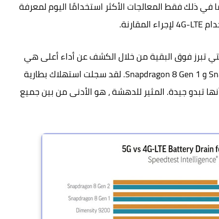
 للغاية ومحدد ، بما في ذلك فقط المعالجات الأكثر استخدامًا اليوم لمعرفة
تي تبرز فوق البقية من خلال الكشف عن أداء أعلى هي
معالجات Qualcomm ، وتحديداً Snapdragon 8 Gen 2 و Snapdragon 8 Gen 1. لقد سجلت استهلاك بطارية
، على الرغم من أنها تبدو جيدة. المثير للدهشة ، هو الأدنى من بين جميع