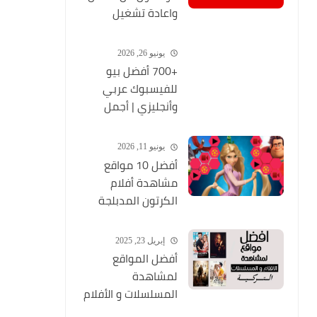
واعادة تشغيل
التطبيق مره أخري
يونيو 26, 2026
+700 أفضل بيو
للفيسبوك عربي
وأنجليزي | أجمل
السير الذاتية
للفيسبوك 2026
يونيو 11, 2026
Facebook Stylish Bio
أفضل 10 مواقع
مشاهدة أفلام
الكرتون المدبلجة
2026
إبريل 23, 2025
أفضل المواقع
لمشاهدة
المسلسلات و الأفلام
التركية 2025 مجانا