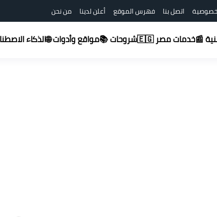
خصوصية
اتصل بنا
فهرس الموقع
أعلن لدينا
من نحن
شروحات 📚
قنية 📰
خدمات مصر 🇪🇬
مواقع وأدوات 🌐
الذكاء الاصطناعي (