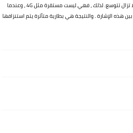
بنية تحتية أكثر صلابة وثباتًا في المنطقة ، لأنها لا تزال تتوسع. لذلك ، فهي ليست مستقرة مثل 4G ، وعندما
هناك تغيير مستمر بين هذه الإشارة . والنتيجة هي بطارية متأثرة يتم استنزافها