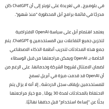
في بلومبرج ، في تغريدة على تويتر إلى أن ChatGPT كان
مدرجًا في قائمة برامج آبل المحظورة "منذ شهور".
يعتمد اهتمام آبل على سياسة OpenAI الافتراضية
لتخزين جميع التفاعلات بين المستخدمين و ChatGPT. يتم
جمع هذه المحادثات لتدريب أنظمة الذكاء الاصطناعي
الخاصة بـ OpenAI ويمكن مراجعتها من قبل الوسطاء
لضمان الامتثال لشروط الشركة وخدماتها. على الرغم من
أن OpenAI قد قدمت ميزة في أبريل تسمح
للمستخدمين بإيقاف سجل الدردشة ، إلا أنه لا يزال يتم
الاحتفاظ بالمحادثات لمدة 30 يومًا ، مع خيار مراجعتها
بحثًا عن "إساءة استخدام" قبل حذفها نهائيًا.