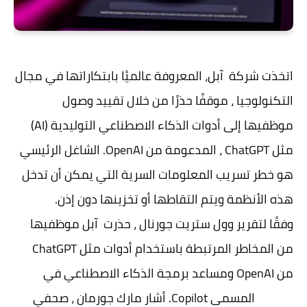
اتخذت شركة آبل، المعروفة عالميًا بابتكاراتها في مجال
التكنولوجيا ، موقفًا حذرًا من خلال تقييد وصول
موظفيها إلى أدوات الذكاء الاصطناعي التوليدية (AI)
مثل ChatGPT ، المدعومة من OpenAI. الشاغل الرئيسي
هو خطر تسريب المعلومات السرية التي يمكن أن تدخل
هذه الأنظمة ويتم التقاطها أو تخزينها دون إذن.
وفقًا لتقرير وول ستريت جورنال ، حذرت آبل موظفيها
من المخاطر المرتبطة باستخدام أدوات مثل ChatGPT
من OpenAI ومساعد برمجة الذكاء الاصطناعي في
GitHub المسمى Copilot. أشار مارك جورمان ، صحفي