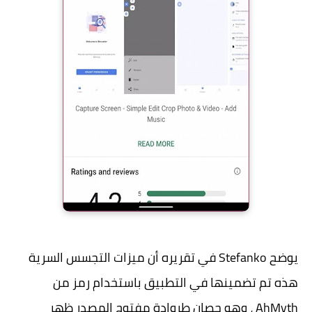
يوضح Stefanko في تقريره أن ميزات التجسس السرية
هذه تم تضمينها في التطبيق باستخدام رمز من
AhMyth ، وهو حصان طروادة مفتوح المصدر ظهر