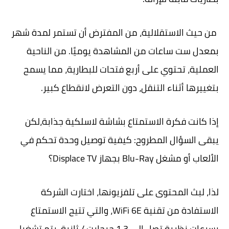
من حيث الاستقلالية، من المفترض أن تستمر لمدة شهر
بمعدل ست ساعات من المشاهدة يوميًا. من الناحية
العملية، تحتوي على أربع فتحات للبطارية، مما يسمح
بتغييرها أثناء التنقل، دون التعرض لانقطاع كبير.
إذا كانت فكرة الاستمتاع بشاشة لاسلكية جذابة،لكن
يبقى السؤال المطروح: كيفية توصيل وحدة تحكم في
الألعاب أو مشغل Blu-Ray بجهاز Displace TV؟
لذا، لبث المحتوى على تلفزيونها، اختارت الشركة
الاستفادة من تقنية WiFi 6E، والتي تتيح الاستمتاع
بسرعات نظرية تصل إلى 1.3 جيجابت / ثانية. يتم تشغيل