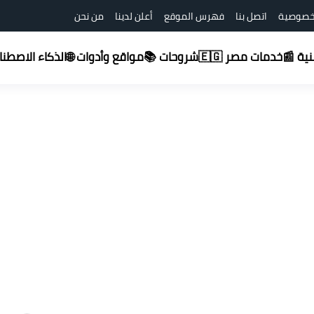
خصوصية
اتصل بنا
فهرس الموقع
أعلن لدينا
من نحن
شروحات 📚
قنية 📰
خدمات مصر 🇪🇬
مواقع وأدوات 🌐
الذكاء الاصطناعي (