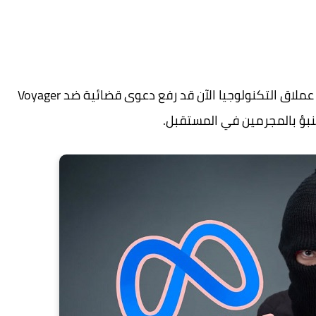
هناك مشكلة قانونية جديدة تتعلق بـ Meta ، لأن عملاق التكنولوجيا الآن قد رفع دعوى قضائية ضد Voyager