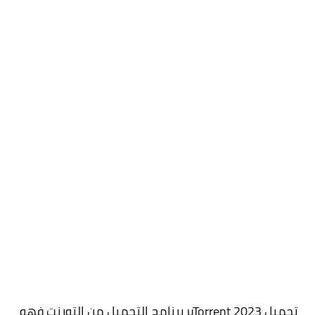
تحميل 2023 uTorrent برنامج التحميل من التورنت فهو