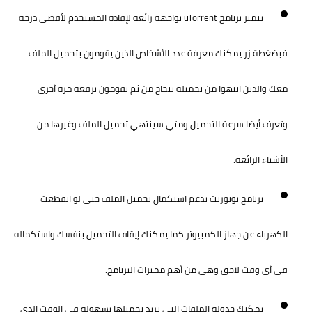
يتميز برنامج uTorrent بواجهة رائعة لإفادة المستخدم لأقصي درجة
فبضغطة زر يمكنك معرفة عدد الأشخاص الذين يقومون بتحميل الملف
معك والذين انتهوا من تحميله بنجاح من ثم يقومون برفعه مره أخري
وتعرف أيضا سرعة التحميل ومتي سينتهي تحميل الملف وغيرها من
الأشياء الرائعة.
برنامج يوتورنت يدعم استكمال تحميل الملف حتى لو انقطعت
الكهرباء عن جهاز الكمبيوتر كما يمكنك إيقاف التحميل بنفسك واستكماله
في أي وقت لاحق وهي من أهم مميزات البرنامج.
يمكنك جدولة الملفات التي تريد تحميلها بسهولة في الوقت الذي