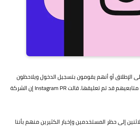
Inst تسجيل الدخول على الإطلاق أو أنهم يقومون بتسجيل الدخول ويلاحظون
انخفاض عدد المتابعين فجأة حيث يبدو أن حسابات متابعيهم قد تم تعليقها. قالت Instagram PR إن الشركة
الذي بدأ صباح يوم الاثنين إلى حظر المستخدمين وإخبار الكثيرين منهم بأننا