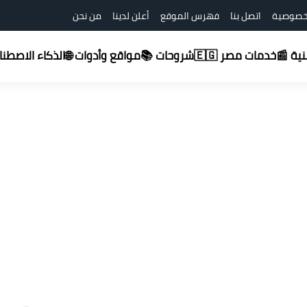
خصوصية
اتصل بنا
فهرس الموقع
أعلن لدينا
من نحن
شروحات 📚
قنية 📰
خدمات مصر 🇪🇬
مواقع وأدوات 🌐
الذكاء الاصطناعي (