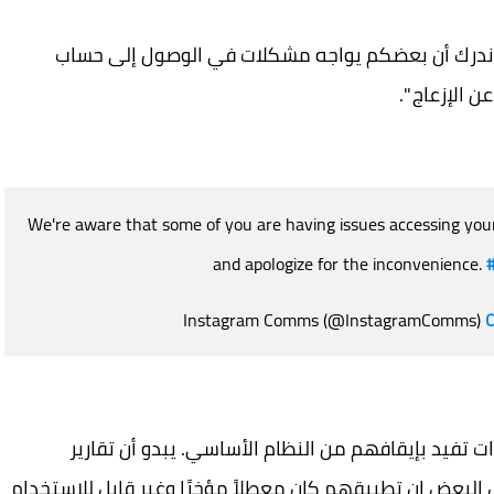
ة على Twitter، قائلة: "نحن ندرك أن بعضكم يواجه مشكلات في الوصول إلى حساب
We're aware that some of you are having issues accessing your
and apologize for the inconvenience.
O
 تفيد بإيقافهم من النظام الأساسي. يبدو أن تقارير
 بين مستخدمي iPhone، حيث قال البعض إن تطبيقهم كان معطلاً مؤخرًا وغير قابل للاستخدام