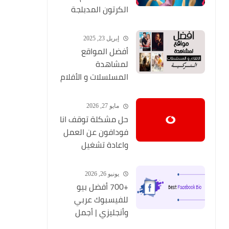
الكرتون المدبلجة
2026
إبريل 23, 2025
أفضل المواقع
لمشاهدة
المسلسلات و الأفلام
التركية 2025 مجانا
وبجودة عالية
مايو 27, 2026
حل مشكلة توقف انا
فودافون عن العمل
واعادة تشغيل
التطبيق مره أخري
يونيو 26, 2026
+700 أفضل بيو
للفيسبوك عربي
وأنجليزي | أجمل
السير الذاتية