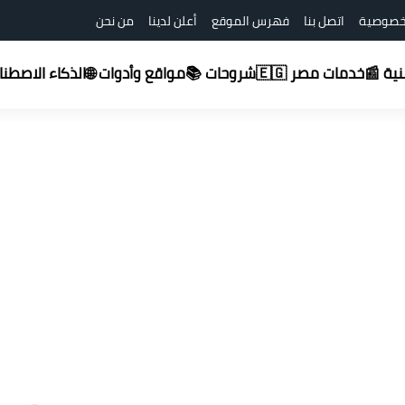
خصوصية
اتصل بنا
فهرس الموقع
أعلن لدينا
من نحن
شروحات 📚
قنية 📰
خدمات مصر 🇪🇬
مواقع وأدوات 🌐
الذكاء الاصطناعي (