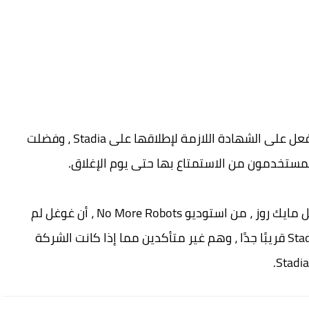
، حصلت الألعاب الخمسة بالفعل على الشهادة اللازمة لإطلاقها على Stadia ، وفضلت
مستخدمون من الاستمتاع بها حتى يوم الإغلاق.
لكن آخرين لم يحالفهم الحظ. يدعي المطورون مثل مايك روز ، من استوديو No More Robots ، أن غوغل لم
تتصل بهم حتى على الرغم من إصدار ألعاب مع Stadia قريبًا جدًا ، وهم غير متأكدين مما إذا كانت الشركة