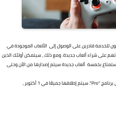
ن للخدمة قادرين على الوصول إلى الألعاب الموجودة في
هم على شراء ألعاب جديدة. ومع ذلك ، سيتمكن أولئك الذين
هم اشتراك نشط في Stadia Pro من الاستمتاع بخمسة ألعاب جديدة سيتم إصدارها من الآن وحتى
ستتوفر خمس ألعاب جديدة على Stadia لمشتركي برنامج "Pro". سيتم إطلاقها جميعًا في 1 أكتوبر ،