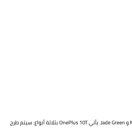
يأتي الهاتف بخيارين من الألوان Moonstone Black و Jade Green. يأتي OnePlus 10T بثلاثة أنواع: سيتم طرح