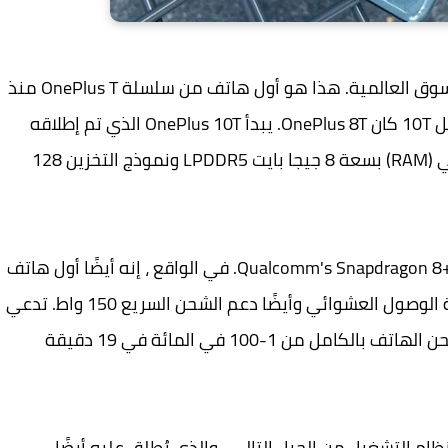
تم الكشف عن OnePlus 10T رسميًا في الهند والسوق العالمية. هذا هو أول هاتف من سلسلة OnePlus T منذ
عامين. آخر هاتف من سلسلة T قدمه OnePlus قبل 10T كان OnePlus 8T. يبدأ OnePlus 10T الذي تم إطلاقه
حديثًا بسعر 49999 روبية لذاكرة الوصول العشوائي (RAM) بسعة 8 جيجا بايت LPDDR5 ونموذج التخزين 128
10T هو أول هاتف OnePlus يعمل بمعالج Qualcomm's Snapdragon 8+ Gen 1. في الواقع ، إنه أيضًا أول هاتف
OnePlus يقدم ما يصل إلى 16 جيجابايت من ذاكرة الوصول العشوائي وأيضًا دعم الشحن السريع 150 واط. تدعي
الشركة أن شاحن SUPERVOOC بقوة 150 وات يشحن الهاتف بالكامل من 1-100 في المائة في 19 دقيقة
كة أيضًا عن نظام التشغيل من الجيل التالي ، والذي يُطلق عليه أيضًا