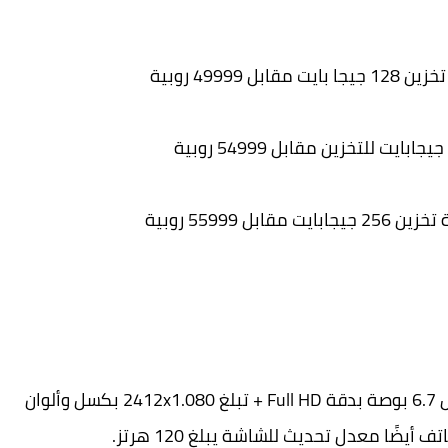
-يأتي OnePlus 10T بشاشة Fluid AMOLED مقاس 6.7 بوصة بدقة Full HD + تبلغ 2412x1.080 بكسل وألوان