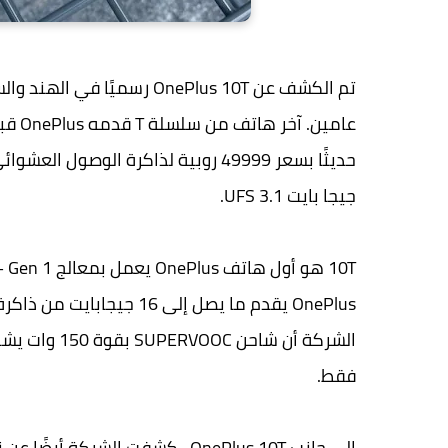
جيجا بايت UFS 3.1.
فقط.
إلى جانب OnePlus 10T ، كشفت الشر