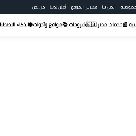
خصوصية
اتصل بنا
فهرس الموقع
أعلن لدينا
من نحن
شروحات 📚
قنية 📰
خدمات مصر 🇪🇬
مواقع وأدوات 🌐
الذكاء الاصطناعي (