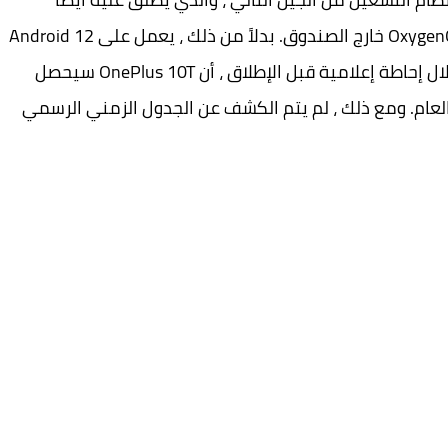
OxygenOS 13. لا ، لا يأتي OnePlus 10T مع OxygenOS 13 خارج الصندوق. بدلاً من ذلك ، يعمل على Android 12
مع OxygenOS 12.1 في الأعلى. أكدت الشركة ، خلال إحاطة إعلامية قبل الإطلاق ، أن OnePlus 10T سيحصل
احق من هذا العام. ومع ذلك ، لم يتم الكشف عن الجدول الزمني الرسمي