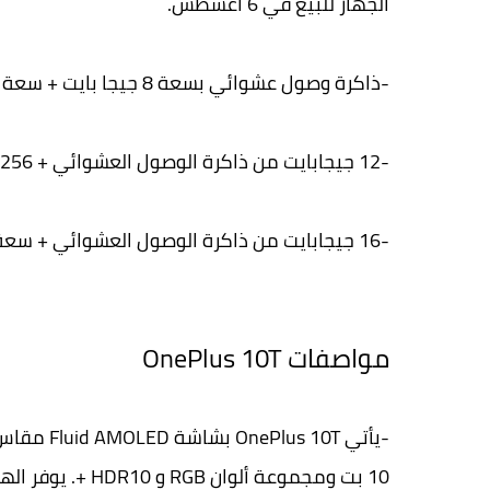
الجهاز للبيع في 6 أغسطس.
-ذاكرة وصول عشوائي بسعة 8 جيجا بايت + سعة تخزين 128 جيجا بايت مقابل 49999 روبية
-12 جيجابايت من ذاكرة الوصول العشوائي + 256 جيجابايت للتخزين مقابل 54999 روبية
-16 جيجابايت من ذاكرة الوصول العشوائي + سعة تخزين 256 جيجابايت مقابل 55999 روبية
مواصفات OnePlus 10T
10 بت ومجموعة ألوان RGB و HDR10 +. يوفر الهاتف أيضًا معدل تحديث للشاشة يبلغ 120 هرتز.