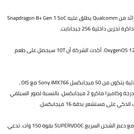
- يتم تشغيل OnePlus 10T بواسطة أحدث معالج رائد من Qualcomm يطلق عليه Snapdragon 8+ Gen 1 SoC
-الهاتف يعمل بنظام التشغيل Android 12 مع OxygenOS 12.1. أكدت الشركة أن 10T سيحصل على طعم
- يأتي هاتف OnePlus 10T بنظام كاميرا خلفية ثلاثية يتكون من 50 ميجابكسل Sony IMX766 مع OIS ،
وكاميرا عريضة 8 ميجابكسل مع FOV بزاوية 120 درجة وكاميرا ماكرو 2 ميجابكسل. بالنسبة لصور السيلفي
 على مستشعر بدقة 16 ميجابكسل.
- الهاتف مدعوم ببطارية بقوة 4800 مللي أمبير مع دعم الشحن السريع SUPERVOOC بقوة 150 وات. تدعي